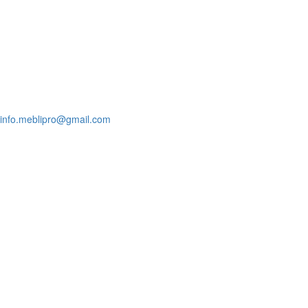
Наши адреса
г. Киев ул.Щербаковского 54
г.Белая Церковь ул.Льва Толстого 40
Режим работы:
с 9:00 до 18:00
выходной воскресенье
info.meblipro@gmail.com