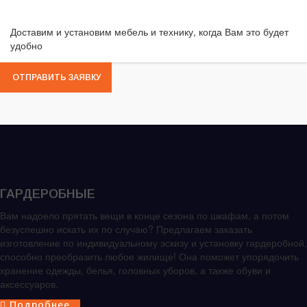
Доставим и установим мебель и технику, когда Вам это будет
удобно
ОТПРАВИТЬ ЗАЯВКУ
ГАРДЕРОБНЫЕ
Вам надоело прятать вещи в конце сезона по шкафам, а потом
безуспешно искать их по случаю? Предлагаем заказать
изготовление по индивидуальному эскизу и установку гардеробной,
способно преобразить любое жилище! Она поможет упорядочить
хранение одежды, белья, головных уборов, а также обуви и
аксессуаров.
Подробнее...