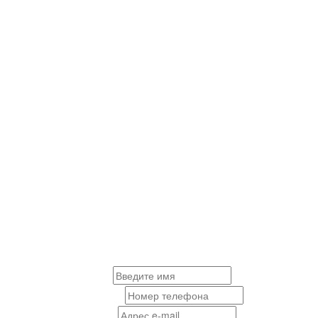
Заполните заявку
для рассчета цены и получения
бесплатного дизайн-проекта
Имя
*
Телефон
*
E-mail
*