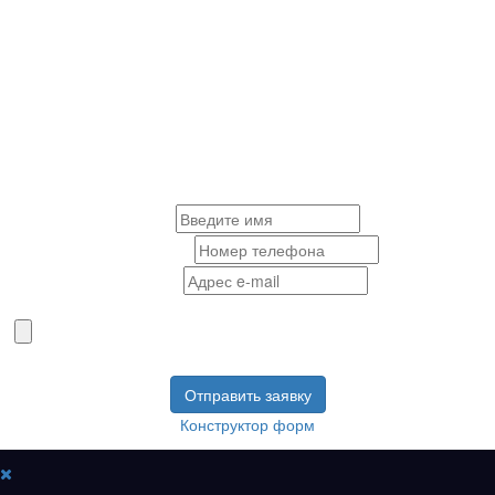
Заполните заявку
для рассчета цены и получения
бесплатного дизайн-проекта
Имя
*
Телефон
*
E-mail
*
Загрузите Ваш проект
Конструктор форм