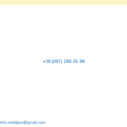
КОНТАКТЫ
+38 (097) 289-25-96
Наши адреса
г. Киев ул.Щербаковского 54
г.Белая Церковь ул.Льва Толстого 40
Режим работы:
с 9:00 до 18:00
выходной воскресенье
info.meblipro@gmail.com