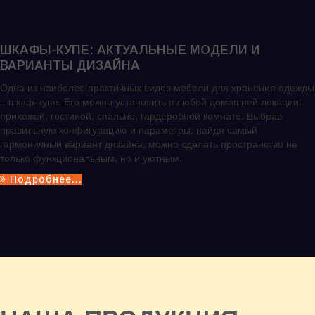
ШКАФЫ-КУПЕ: АКТУАЛЬНЫЕ МОДЕЛИ И
ВАРИАНТЫ ДИЗАЙНА
Одна из наиболее практичных видов мебели для хранения одежды
– шкаф-купе. Его можно установить в любой домашней локации:
прихожей, гостиной, спальне, гардеробной комнате. Выбрав
правильную конфигурацию и параметры, найдя самый
гармоничный вариант дизайна, можно сделать пространство не
только функциональным, но и уютным.
Подробнее...